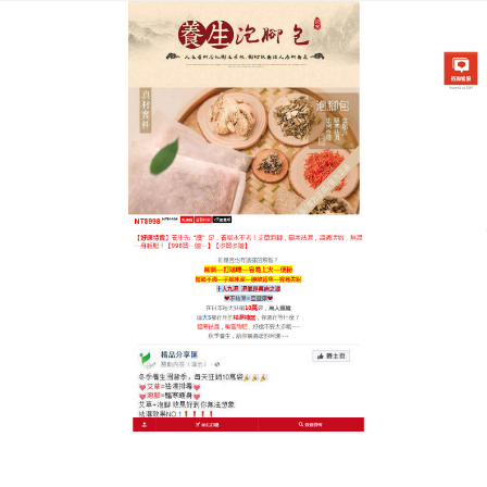
中藥泡腳祛濕養腳專賣店
雙腳是人體的第二心臟，給它
最天然的艾草呵護
你是否經常感到雙腿沉重、精神不振？這往往是濕氣
過重、循環不暢的信號，
老薑泡腳足浴粉
專為現代亞
健康人群研發，精選黃金產區陳年艾草，搭配多種天
然草本精華，遇水即溶出濃郁藥效，熱水泡腳的同
時，溫熱之力直透足底穴位，有效促進全身微循環、
驅散寒氣，老薑泡腳足浴粉只需堅持每天睡前泡一
泡，不僅能趕走一整天的疲憊與痠痛，還能顯著改善