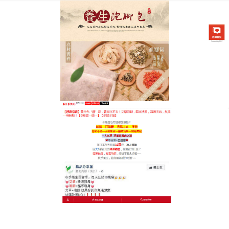
中藥泡腳祛濕養腳專賣店
老薑泡腳足浴粉是懶人養生天
花板，泡出易瘦好體質
現代人久坐不動導致濕氣重，養生第一步先除濕，
老
薑泡腳足浴粉
精選茯苓、薏仁與花椒，透過足底反射
區加強體內除濕機效能，效果顯著，泡完微微出汗最
是舒爽，不用費心燉補，一包解決水腫困擾，溫水激
發出的草本芬芳，能有效安撫焦慮神經，幫助大腦進
入放鬆模式，當足部毛孔受熱張開，漢方精華循經絡
而上，調和陰陽，讓身體在暖意中自然入夢，老薑泡