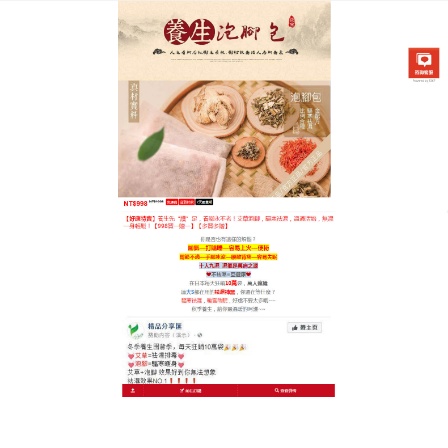
中藥泡腳祛濕養腳專賣店
中藥泡腳包推薦
古人認為中藥泡腳是一種很好的養生方式，用不同的
藥材
泡腳
包， 通常人們所說的精神百倍的感覺，而當
人感到精神疲憊的時候，往往最先感到腿脚發沉無
力，可見脚的健康狀況關係到整個人體的健康狀況，
中藥泡腳包推薦
能改善人身體的各種狀況，使人延續
衰老，且在不知不覺中達到養生美容的效果，它是利
用熱水促進人體的作用，借助水蒸氣擴張足部毛細血
管，使中藥的有效成分充分通過毛細血管回圈至全身
經絡，再循經絡運行到五臟六腑，從而達到內病外