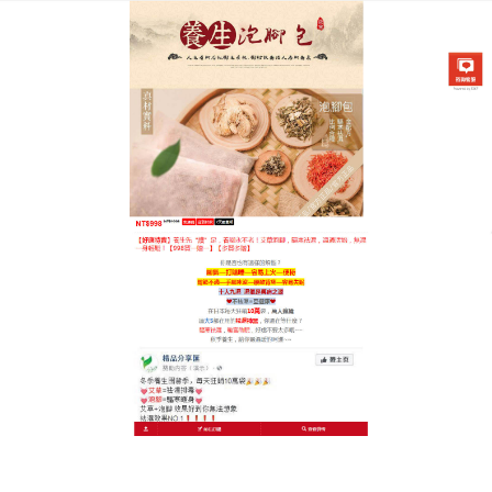
中藥泡腳祛濕養腳專賣店
泡腳薑包是體內除濕機，驅逐
沉重感的漢方智慧
濕氣重是現代人的通病，常感頭重腳輕、食慾不振？
這款針對排濕設計的草本
泡腳薑包
，選用上等花椒、
陳皮與威靈仙，旨在從根源啟動身體的運化功能，天
然原材顆粒飽滿，入水即現清澈藥色，濃郁的植物氣
息代表著強大的滲透力，對於長期處於冷氣房、愛喝
冰飲的人群而言，這不僅是放鬆，更是體內環境的清
理，泡腳薑包堅持使用，你會發現身體不再容易感到