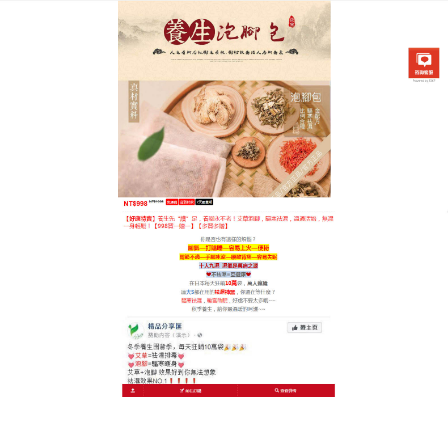
中藥泡腳祛濕養腳專賣店
泡腳薑包純素者與環保人士的
養生首選，100%植物原力
追求極簡與永續生活的您，在選擇養生產品時是否也
堅持純淨？這款草本
泡腳薑包
完全符合純素標準，成
分表只有產地直送的植物原材，絕對不含動物來源成
分，更無化學加工與動物實驗，我們利用物理打碎技
術保留植物纖維，讓每一袋都是最純粹的大自然能
量，無論是老薑的溫熱、艾草的淨化，還是當歸的滋
養，都來自大地的饋贈，包裝袋採用可降解材質，在