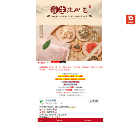
中藥泡腳祛濕養腳專賣店
關節舒暢，泡腳薑包溫和調理
長輩不適
長輩關節怕涼、陰雨天酸痛，走路不靈便？這款
泡腳
薑包
专为長輩設計，南陽陳艾搭配獨活、川芎、桑枝
等祛風除濕中藥，溫和調理、不刺激肌膚，適合長期
使用，使用超便捷，藥包細膩易溶解，無需過濾，泡
腳時藥效滲透關節，緩解酸脹疼痛，泡腳薑包堅持使
用1個月，關節靈活性提升，陰雨天不適減輕，日常泡
腳還能促進循環、改善睡眠，天然中藥配方、溫和無