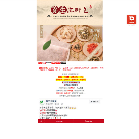
中藥泡腳祛濕養腳專賣店
泡腳藥包推薦使您的身心得到
呵護，能促進身體的健康
隨著氣溫的降低，人們的活動量也減少了，全身的的
代謝變緩，很多的人出現手腳冰冷，畏寒怕冷的情
况，在這樣的季節裏，特別適宜用足浴包來養護健
康，
推薦泡腳藥包
純草本選取，藥物深層滲透，通過
促進氣血運行，改善毛細血管通暢，從而改善全身組
織的營養狀況，加强機體新陳代謝，泡腳藥包推薦適
合亞健康人群使用，主要可以起到緩解疲勞的作用，