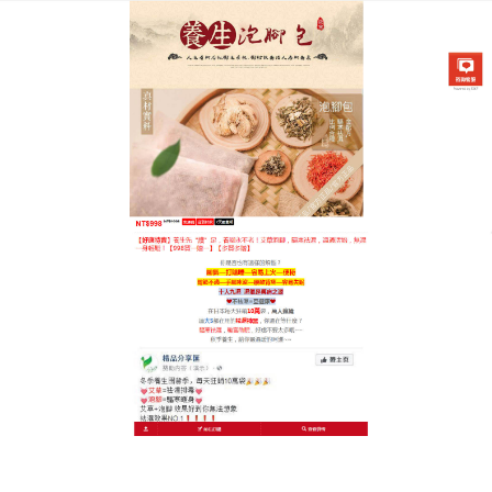
中藥泡腳祛濕養腳專賣店
泡腳薑包有助於消除疲勞、促
進氣血循環，達到強健筋骨、
放鬆舒緩的效果
市面上產品玲瑯滿目，在眾多品牌中不知道如何選購
足浴包嗎
？泡腳薑包
真材實料，12種天然中藥組成，
不磨粉、不打碎，包包皆真材，克克均實料，日曬30
天，去除藥材烈性，藥材更溫和，加速血液循環，藥
力疏通體內經絡，使氣血暢通，身體通暖，暖經怯
淤，排出廢氣，促使身體代謝，湯色濃郁，泡腳薑包