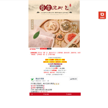
中藥泡腳祛濕養腳專賣店
艾草泡腳粉使得人體神經處於
平靜放鬆的狀態，緩解人體疲
勞
面對快節奏的工作環境和高强度的工作壓力，身體長
期處於亞健康狀態，我們該怎麼辦？
艾草泡腳粉
為純
天然植物選取，刺激腳部穴位，加强內分泌調節作
用，增强肌體免疫力，緩解疲勞，一邊泡腳一邊享受
足底按摩，雙重舒適，不只能够促進血液迴圈、淋巴
迴圈，同時也有利於舒筋活絡、祛寒除濕、活血化